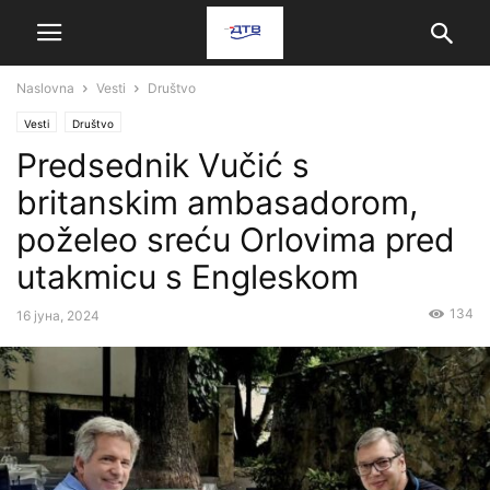
Naslovna
Vesti
Društvo
Vesti
Društvo
Predsednik Vučić s
britanskim ambasadorom,
poželeo sreću Orlovima pred
utakmicu s Engleskom
134
16 јуна, 2024