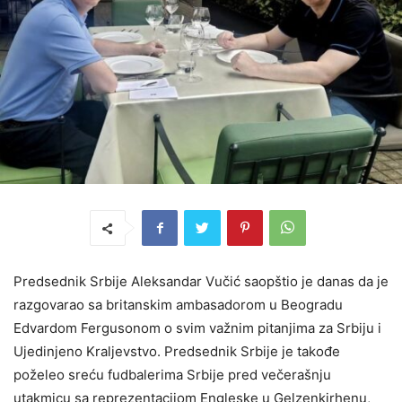
Predsednik Srbije Aleksandar Vučić saopštio je danas da je
razgovarao sa britanskim ambasadorom u Beogradu
Edvardom Fergusonom o svim važnim pitanjima za Srbiju i
Ujedinjeno Kraljevstvo. Predsednik Srbije je takođe
poželeo sreću fudbalerima Srbije pred večerašnju
utakmicu sa reprezentacijom Engleske u Gelzenkirhenu,