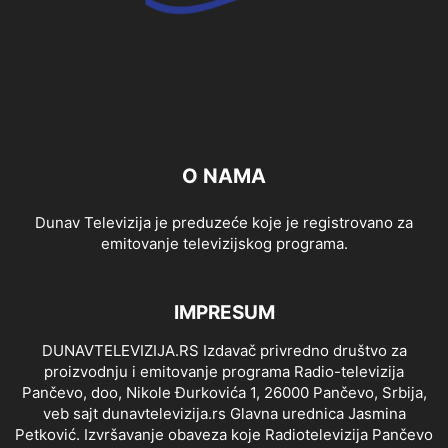
O NAMA
Dunav Televizija je preduzeće koje je registrovano za
emitovanje televizijskog programa.
IMPRESUM
DUNAVTELEVIZIJA.RS Izdavač privredno društvo za
proizvodnju i emitovanje programa Radio-televizija
Pančevo, doo, Nikole Đurkovića 1, 26000 Pančevo, Srbija,
veb sajt dunavtelevizija.rs Glavna urednica Jasmina
Petković. Izvršavanje obaveza koje Radiotelevizija Pančevo