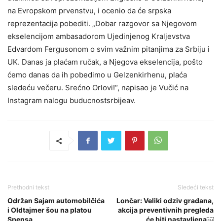
na Evropskom prvenstvu, i ocenio da će srpska
reprezentacija pobediti. „Dobar razgovor sa Njegovom
ekselencijom ambasadorom Ujedinjenog Kraljevstva
Edvardom Fergusonom o svim važnim pitanjima za Srbiju i
UK. Danas ja plaćam ručak, a Njegova ekselencija, pošto
ćemo danas da ih pobedimo u Gelzenkirhenu, plaća
sledeću večeru. Srećno Orlovi!“, napisao je Vučić na
Instagram nalogu buducnostsrbijeav.
Prethodni tekst
Sledeći tekst
Održan Sajam automobilčića
Lončar: Veliki odziv građana,
i Oldtajmer šou na platou
akcija preventivnih pregleda
Spensa
će biti nastavljena￼