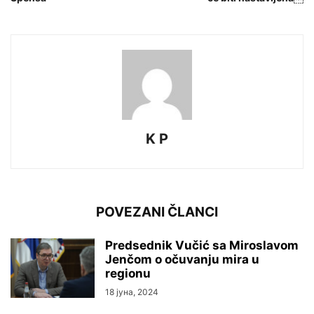
K P
POVEZANI ČLANCI
Predsednik Vučić sa Miroslavom
Jenčom o očuvanju mira u
regionu
18 јуна, 2024