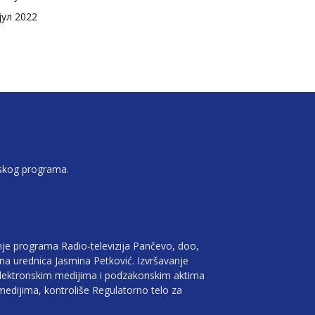
јул 2022
jskog programa.
je programa Radio-televizija Pančevo, doo,
vna urednica Jasmina Petković. Izvršavanje
lektronskim medijima i podzakonskim aktima
edijima, kontroliše Regulatorno telo za