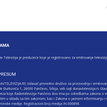
NAMA
v Televizija je preduzeće koje je registrovano za emitovanje televizi
PRESUM
VTELEVIZIJA.RS Izdavač privredno društvo za proizvodnju i emitovan
le Đurkovića 1, 26000 Pančevo, Srbija, veb sajt dunavtelevizija.rs Gla
eza koje Radiotelevizija Pančevo doo ima po odredbama zakona o e
tim u skladu sa tim zakonom, kao i Zakona o javnom informisanju i m
tronske medije. Registracioni broj medija IN 000898.