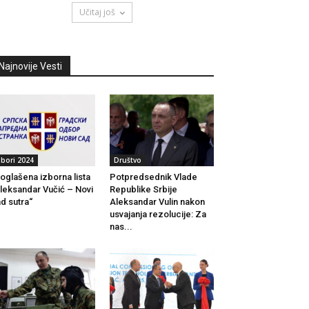
Učitaj još
Najnovije Vesti
zbori 2024
Društvo
oglašena izborna lista
Potpredsednik Vlade
leksandar Vučić – Novi
Republike Srbije
d sutra“
Aleksandar Vulin nakon
usvajanja rezolucije: Za
nas...