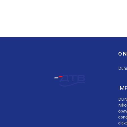
O 
Duna
IM
DUNA
Niko
obav
done
elek