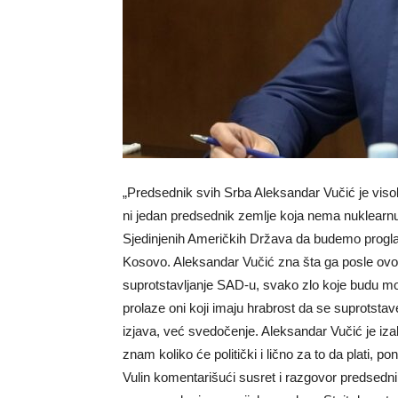
„Predsednik svih Srba Aleksandar Vučić je vi
ni jedan predsednik zemlje koja nema nuklearnu b
Sjedinjenih Američkih Država da budemo progl
Kosovo. Aleksandar Vučić zna šta ga posle ovog
suprotstavljanje SAD-u, svako zlo koje budu mo
prolaze oni koji imaju hrabrost da se suprotstav
izjava, već svedočenje. Aleksandar Vučić je iza
znam koliko će politički i lično za to da plati, 
Vulin komentarišući susret i razgovor predsedn