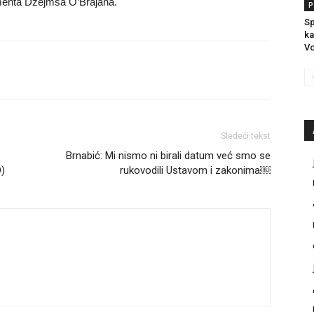
tmenta Džejmsa O’Brajana.
P
Sp
ka
Vo
Sledeći tekst
Brnabić: Mi nismo ni birali datum već smo se
O)
rukovodili Ustavom i zakonima￼