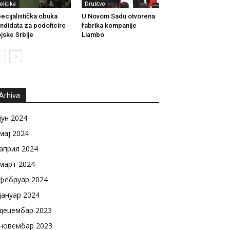
olitika
Društvo
ecijalistička obuka
U Novom Sadu otvorena
ndidata za podoficire
fabrika kompanije
jske Srbije
Liambo
Arhiva
јун 2024
мај 2024
април 2024
март 2024
фебруар 2024
јануар 2024
децембар 2023
новембар 2023