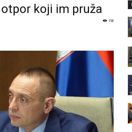
otpor koji im pruža
158