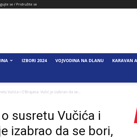
gujte se / Pridružite se
INA
IZBORI 2024
VOJVODINA NA DLANU
KARAVAN A
etu Vučića i O’Brajana: Vučić je izabrao da se...
 o susretu Vučića i
je izabrao da se bori,