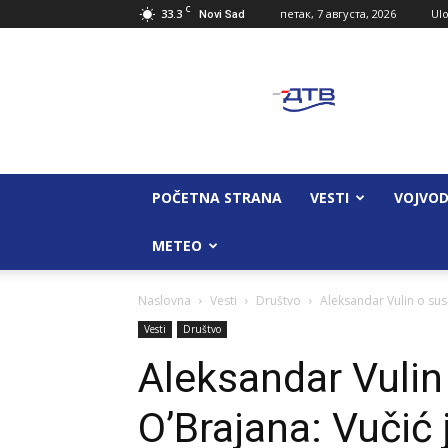
C
33.3
петак, 7 августа, 2026
Ulo
Novi Sad
Dunav
Televizija
POČETNA STRANA
VESTI
VOJVOD
METEO
Naslovna
Vesti
Društvo
Aleksandar Vulin o susr
Vesti
Društvo
Aleksandar Vulin
O’Brajana: Vučić 