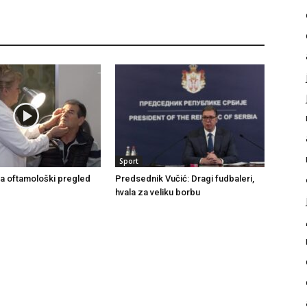
Sport
a oftamološki pregled
Predsednik Vučić: Dragi fudbaleri,
hvala za veliku borbu