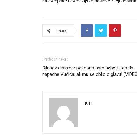
za evropske i evroazijske poslove Stejt depar
Podeli
Prethodni tekst
Đilasov desničar pokopao sam sebe: Hteo da
napadne Vučića, ali mu se obilo o glavu! (VIDE
K P