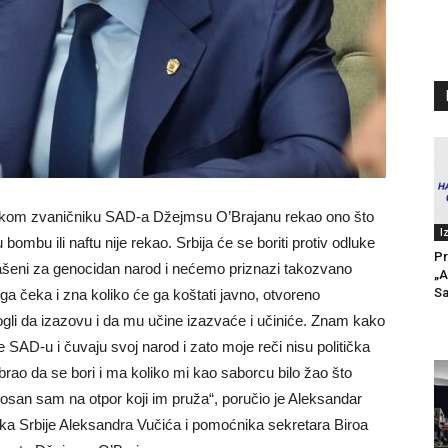
sokom zvaničniku SAD-a Džejmsu O’Brajanu rekao ono što
I
ombu ili naftu nije rekao. Srbija će se boriti protiv odluke
Pr
ašeni za genocidan narod i nećemo priznazi takozvano
„A
Sa
a čeka i zna koliko će ga koštati javno, otvoreno
gli da izazovu i da mu učine izazvaće i učiniće. Znam kako
e SAD-u i čuvaju svoj narod i zato moje reči nisu politička
brao da se bori i ma koliko mi kao saborcu bilo žao što
ponosan sam na otpor koji im pruža“, poručio je Aleksandar
ika Srbije Aleksandra Vučića i pomoćnika sekretara Biroa