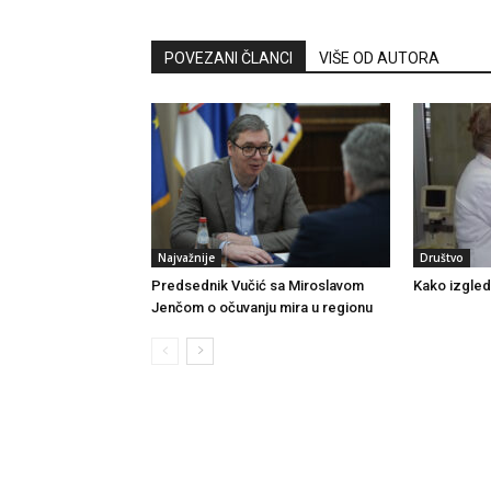
POVEZANI ČLANCI
VIŠE OD AUTORA
Najvažnije
Društvo
Predsednik Vučić sa Miroslavom
Kako izgled
Jenčom o očuvanju mira u regionu