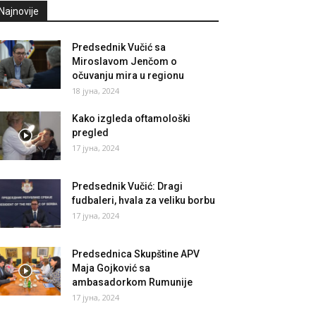
Najnovije
Predsednik Vučić sa
Miroslavom Jenčom o
očuvanju mira u regionu
18 јуна, 2024
Kako izgleda oftamološki
pregled
17 јуна, 2024
Predsednik Vučić: Dragi
fudbaleri, hvala za veliku borbu
17 јуна, 2024
Predsednica Skupštine APV
Maja Gojković sa
ambasadorkom Rumunije
17 јуна, 2024