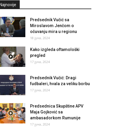
Najnovije
Predsednik Vučić sa
Miroslavom Jenčom o
očuvanju mira u regionu
18 јуна, 2024
Kako izgleda oftamološki
pregled
17 јуна, 2024
Predsednik Vučić: Dragi
fudbaleri, hvala za veliku borbu
17 јуна, 2024
Predsednica Skupštine APV
Maja Gojković sa
ambasadorkom Rumunije
17 јуна, 2024