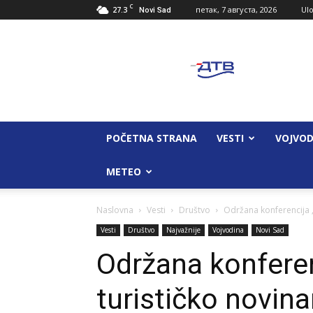
C
27.3
петак, 7 августа, 2026
Ulo
Novi Sad
Dunav
Televizija
POČETNA STRANA
VESTI
VOJVOD
METEO
Naslovna
Vesti
Društvo
Održana konferencija „
Vesti
Društvo
Najvažnije
Vojvodina
Novi Sad
Održana konferen
turističko novina