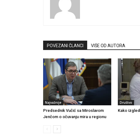
POVEZANI ČLANCI
VIŠE OD AUTORA
Najvažnije
Društvo
Predsednik Vučić sa Miroslavom
Kako izgled
Jenčom o očuvanju mira u regionu