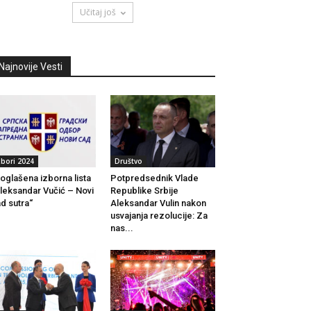
Učitaj još
Najnovije Vesti
zbori 2024
Društvo
oglašena izborna lista
Potpredsednik Vlade
leksandar Vučić – Novi
Republike Srbije
d sutra“
Aleksandar Vulin nakon
usvajanja rezolucije: Za
nas...