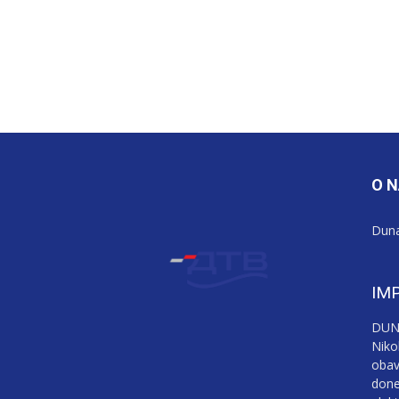
O 
Duna
IM
DUNA
Niko
obav
done