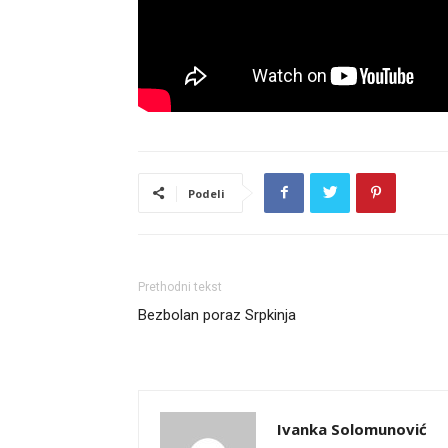
Podeli
Prethodni tekst
Bezbolan poraz Srpkinja
Ivanka Solomunović