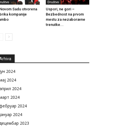
ruštvo
Društvo
Novom Sadu otvorena
Uspori, ne gori –
brika kompanije
Bezbednost na prvom
iambo
mestu za nezaboravne
trenutke...
Arhiva
јун 2024
мај 2024
април 2024
март 2024
фебруар 2024
јануар 2024
децембар 2023