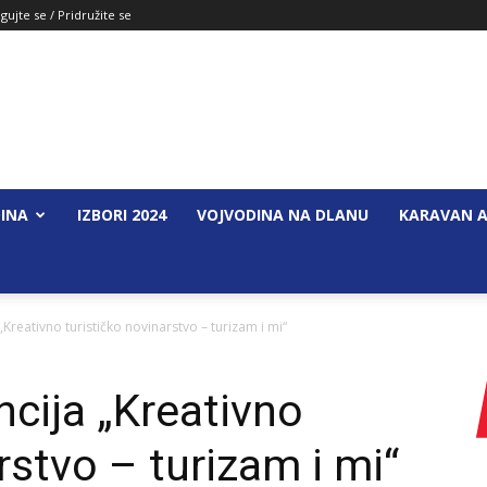
gujte se / Pridružite se
INA
IZBORI 2024
VOJVODINA NA DLANU
KARAVAN A
Kreativno turističko novinarstvo – turizam i mi“
cija „Kreativno
rstvo – turizam i mi“