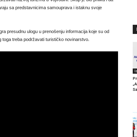
araju sa predstavnicima samouprava i istaknu svoje
 igra presudnu ulogu u prenošenju informacija koje su od
g toga treba podržavati turističko novinarstvo.
I
Pr
„A
Sa