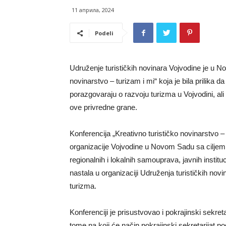
11 априла, 2024
Podeli
Udruženje turističkih novinara Vojvodine je u N
novinarstvo – turizam i mi“ koja je bila prilika d
porazgovaraju o razvoju turizma u Vojvodini, ali 
ove privredne grane.
Konferencija „Kreativno turističko novinarstvo – 
organizacije Vojvodine u Novom Sadu sa cilje
regionalnih i lokalnih samouprava, javnih instituc
nastala u organizaciji Udruženja turističkih novin
turizma.
Konferenciji je prisustvovao i pokrajinski sekret
tome na koji će način pokrajinski sekretarijat pod