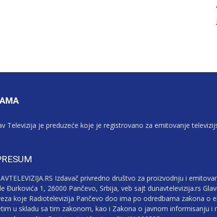
NAMA
v Televizija je preduzeće koje je registrovano za emitovanje televizi
PRESUM
VTELEVIZIJA.RS Izdavač privredno društvo za proizvodnju i emitovan
le Đurkovića 1, 26000 Pančevo, Srbija, veb sajt dunavtelevizija.rs Gla
eza koje Radiotelevizija Pančevo doo ima po odredbama zakona o e
tim u skladu sa tim zakonom, kao i Zakona o javnom informisanju i m