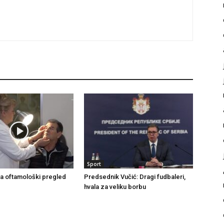
Sport
a oftamološki pregled
Predsednik Vučić: Dragi fudbaleri,
hvala za veliku borbu