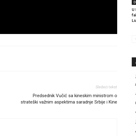
D
U 
fa
L
Sledeći tekst
Predsednik Vučić sa kineskim ministrom o
strateški važnim aspektima saradnje Srbije i Kine