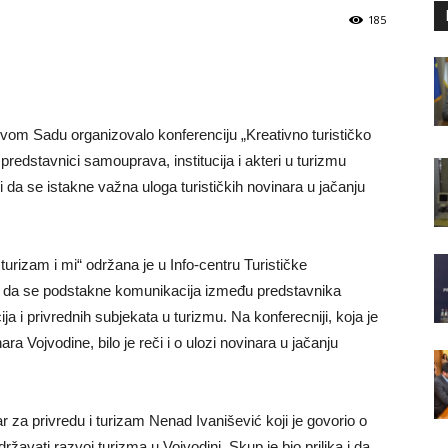
185
ovom Sadu organizovalo konferenciju „Kreativno turističko
a predstavnici samouprava, institucija i akteri u turizmu
i da se istakne važna uloga turističkih novinara u jačanju
turizam i mi“ održana je u Info-centru Turističke
m da se podstakne komunikacija između predstavnika
ija i privrednih subjekata u turizmu. Na konferecniji, koja je
ara Vojvodine, bilo je reči i o ulozi novinara u jačanju
ar za privredu i turizam Nenad Ivanišević koji je govorio o
ržavati razvoj turizma u Vojvodini. Skup je bio prilika i da