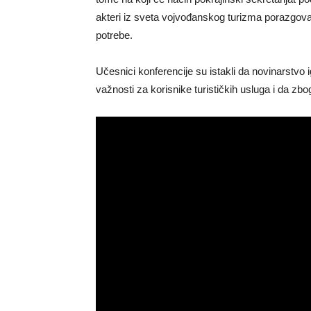
akteri iz sveta vojvođanskog turizma porazgov
potrebe.
Učesnici konferencije su istakli da novinarstvo
važnosti za korisnike turističkih usluga i da zbo