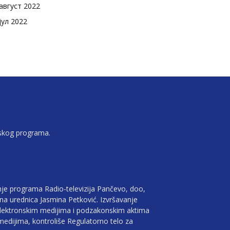
август 2022
јул 2022
jskog programa.
je programa Radio-televizija Pančevo, doo,
vna urednica Jasmina Petković. Izvršavanje
lektronskim medijima i podzakonskim aktima
edijima, kontroliše Regulatorno telo za