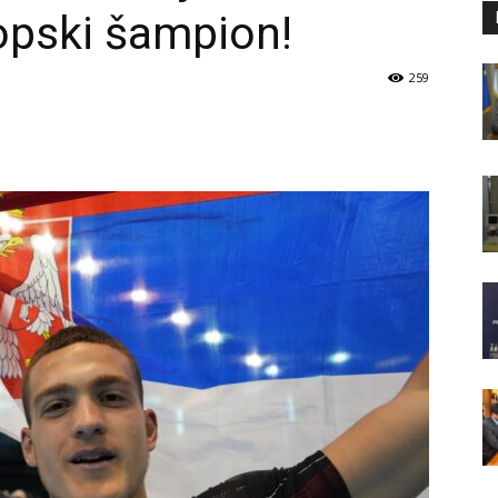
ropski šampion!
259