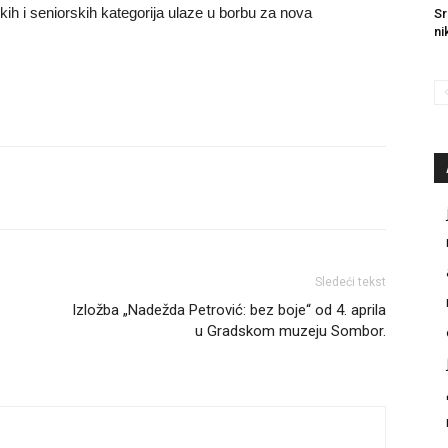
rskih i seniorskih kategorija ulaze u borbu za nova
Sr
ni
Sledeći tekst
Izložba „Nadežda Petrović: bez boje“ od 4. aprila
u Gradskom muzeju Sombor.