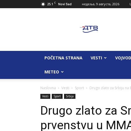
C
25.1
недеља, 9 августа, 2026
Novi Sad
Dunav
Televizija
POČETNA STRANA
VESTI
VOJVOD
METEO
Naslovna
Vesti
Sport
Drugo zlato za Srbiju na
Vesti
Sport
Srbija
Drugo zlato za S
prvenstvu u MM