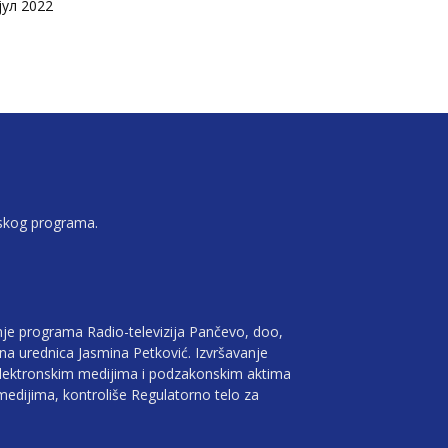
јул 2022
jskog programa.
je programa Radio-televizija Pančevo, doo,
vna urednica Jasmina Petković. Izvršavanje
lektronskim medijima i podzakonskim aktima
edijima, kontroliše Regulatorno telo za