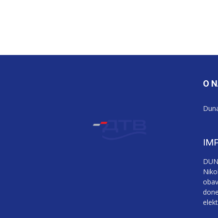
O 
Duna
IM
DUNA
Niko
obav
done
elek