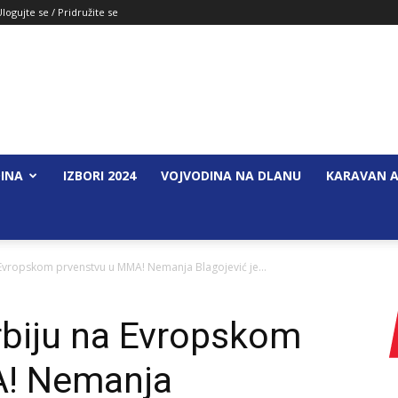
Ulogujte se / Pridružite se
INA
IZBORI 2024
VOJVODINA NA DLANU
KARAVAN A
 Evropskom prvenstvu u MMA! Nemanja Blagojević je...
rbiju na Evropskom
A! Nemanja