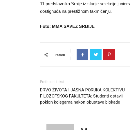
11 predstavnika Srbije iz starije selekcije junio
dostignuća na prestižnom takmičenju.
Foto: MMA SAVEZ SRBIJE
Podeli
Prethodni tekst
DRVO ŽIVOTA I JASNA PORUKA KOLEKTIVU
FILOZOFSKOG FAKULTETA: Studenti ostavili
poklon kolegama nakon obustave blokade
A B