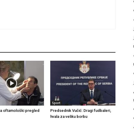
Sport
a oftamološki pregled
Predsednik Vučić: Dragi fudbaleri,
hvala za veliku borbu