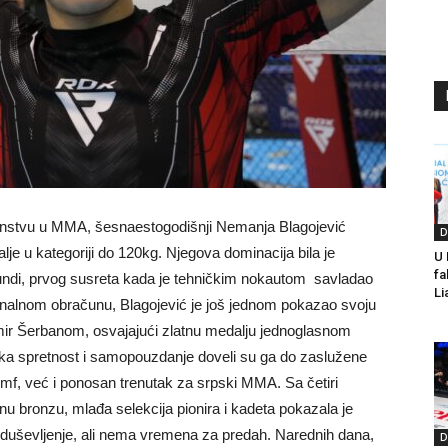
stvu u MMA, šesnaestogodišnji Nemanja Blagojević
D
je u kategoriji do 120kg. Njegova dominacija bila je
U 
fa
undi, prvog susreta kada je tehničkim nokautom savladao
L
nalnom obračunu, Blagojević je još jednom pokazao svoju
mir Šerbanom, osvajajući zlatnu medalju jednoglasnom
ka spretnost i samopouzdanje doveli su ga do zaslužene
mf, već i ponosan trenutak za srpski MMA. Sa četiri
dnu bronzu, mlađa selekcija pionira i kadeta pokazala je
 oduševljenje, ali nema vremena za predah. Narednih dana,
D