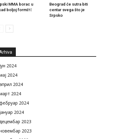
pski MMA borac u
Beograd će sutra biti
kad boljoj formi￼
centar svega što je
Srpsko
Arhiva
јун 2024
мај 2024
април 2024
март 2024
фебруар 2024
јануар 2024
децембар 2023
новембар 2023