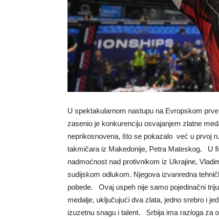
U spektakularnom nastupu na Evropskom prven
zasenio je konkurenciju osvajanjem zlatne medal
neprikosnovena, što se pokazalo već u prvoj r
takmičara iz Makedonije, Petra Mateskog. U fi
nadmoćnost nad protivnikom iz Ukrajine, Vladi
sudijskom odlukom. Njegova izvanredna tehnič
pobede. Ovaj uspeh nije samo pojedinačni triju
medalje, uključujući dva zlata, jedno srebro i je
izuzetnu snagu i talent. Srbija ima razloga za