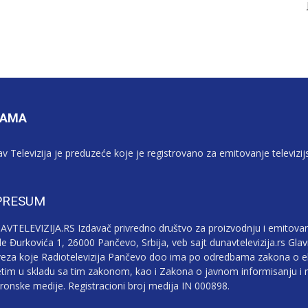
NAMA
v Televizija je preduzeće koje je registrovano za emitovanje televizi
PRESUM
VTELEVIZIJA.RS Izdavač privredno društvo za proizvodnju i emitovan
le Đurkovića 1, 26000 Pančevo, Srbija, veb sajt dunavtelevizija.rs Gla
eza koje Radiotelevizija Pančevo doo ima po odredbama zakona o e
tim u skladu sa tim zakonom, kao i Zakona o javnom informisanju i m
tronske medije. Registracioni broj medija IN 000898.