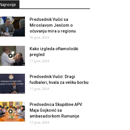
Najnovije
Predsednik Vučić sa
Miroslavom Jenčom o
očuvanju mira u regionu
18 јуна, 2024
Kako izgleda oftamološki
pregled
17 јуна, 2024
Predsednik Vučić: Dragi
fudbaleri, hvala za veliku borbu
17 јуна, 2024
Predsednica Skupštine APV
Maja Gojković sa
ambasadorkom Rumunije
17 јуна, 2024