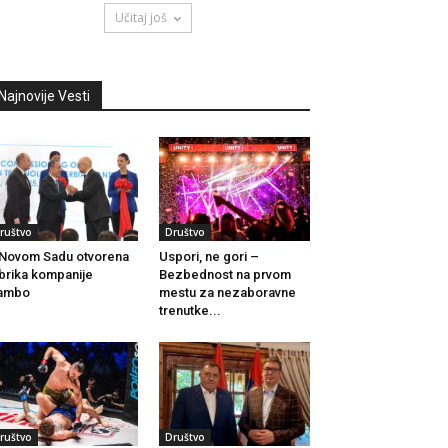
Učitaj još
Najnovije Vesti
ruštvo
Društvo
Novom Sadu otvorena
Uspori, ne gori –
brika kompanije
Bezbednost na prvom
iambo
mestu za nezaboravne
trenutke...
ruštvo
Društvo