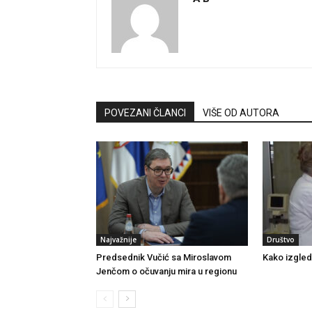
POVEZANI ČLANCI
VIŠE OD AUTORA
Najvažnije
Društvo
Predsednik Vučić sa Miroslavom
Kako izgled
Jenčom o očuvanju mira u regionu