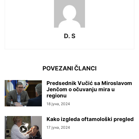
D. S
POVEZANI ČLANCI
Predsednik Vučić sa Miroslavom
Jenčom o očuvanju mira u
regionu
18 јуна, 2024
Kako izgleda oftamološki pregled
17 јуна, 2024