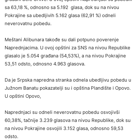
sa 63,18 %, odnosno sa 5.192 glasa, dok su na nivou
Pokrajine sa ubedljivih 5.162 glasa (62,91 %) odneli
neverovatnu pobedu.
Meštani Alibunara takođe su dali potpuno poverenje
Naprednjacima. U ovoj opštini za SNS na nivou Republike
glasalo je 5.054 građana (54,53%), a na nivou Pokrajine
53,51 odsto, odnosno 4.963 glasova.
Da je Srpska napredna stranka odnela ubedljivu pobedu u
Južnom Banatu pokazatelji su i opština Plandište i Opovo.
U opštini Opovo,
Naprednjaci su odneli neverovatnu pobedu osvojivši
60,38%, tačnije 3.239 glasova na nivou Republike, dok su
na nivou Pokrajine osvojili 3.152 glasa, odnosno 59,53
odsto.