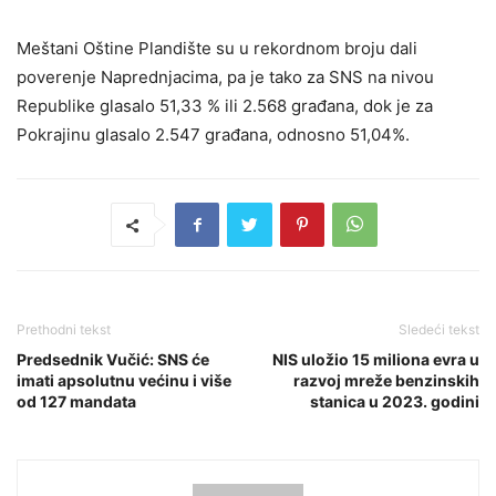
Meštani Oštine Plandište su u rekordnom broju dali
poverenje Naprednjacima, pa je tako za SNS na nivou
Republike glasalo 51,33 % ili 2.568 građana, dok je za
Pokrajinu glasalo 2.547 građana, odnosno 51,04%.
Prethodni tekst
Sledeći tekst
Predsednik Vučić: SNS će
NIS uložio 15 miliona evra u
imati apsolutnu većinu i više
razvoj mreže benzinskih
od 127 mandata
stanica u 2023. godini