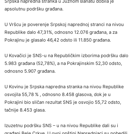
Srpska napredna stranka u Južnom Banatu dobila je
apsolutnu podršku građana.
U Vršcu je poverenje Srpskoj naprednoj stranci na nivou
Republike dalo 47,31%, odnosno 12.076 građana, a za
Pokrajinu je glasalo 46,42 odsto ili 11.850 građana.
U Kovačici je SNS-u na Republičkim izborima podršku dalo
5.983 građana (52,78%), a na Pokrajinskim 52,30 odsto,
odnosno 5.907 građana.
U Kovinu je Srpska napredna stranka na nivou Republike
osvojila 55,78 % , odnosno 8.458 glasova, dok je u
Pokrajini bio sličan rezultat SNS je osvojio 55,72 odsto,
tačnije 8.453 glasa.
Izuzetnu podršku SNS – u na nivou Republike dali su i
građani Bele Crkve. U ovoj opštini Naprednjaci su pobedili