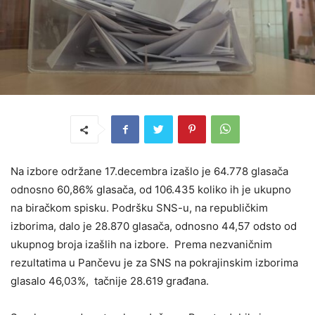
Na izbore održane 17.decembra izašlo je 64.778 glasača
odnosno 60,86% glasača, od 106.435 koliko ih je ukupno
na biračkom spisku. Podršku SNS-u, na republičkim
izborima, dalo je 28.870 glasača, odnosno 44,57 odsto od
ukupnog broja izašlih na izbore. Prema nezvaničnim
rezultatima u Pančevu je za SNS na pokrajinskim izborima
glasalo 46,03%, tačnije 28.619 građana.