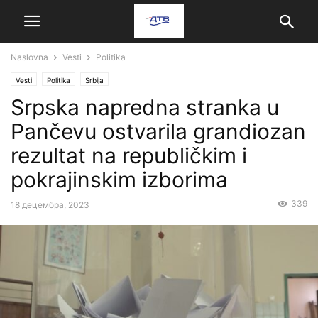
Naslovna
Vesti
Politika
Vesti
Politika
Srbija
Srpska napredna stranka u
Pančevu ostvarila grandiozan
rezultat na republičkim i
pokrajinskim izborima
339
18 децембра, 2023